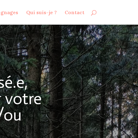
ignages
Qui suis-je ?
Contact
é.e,
r votre
/ou