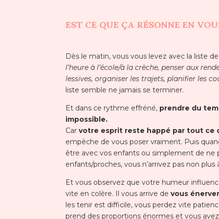
EST CE QUE ÇA RÉSONNE EN VOU
Dès le matin, vous vous levez avec la liste d
l’heure à l’école/à la crèche,
penser aux rendez
lessives, organiser les trajets, planifier les 
liste semble ne jamais se terminer.
Et dans ce rythme effréné,
prendre du temp
impossible.
Car
votre esprit reste happé par tout ce q
empêche de vous poser vraiment. Puis q
uan
être avec vos enfants ou simplement de ne p
enfants/proches, vous n’arrivez pas non plus à
Et vous observez que votre humeur influence
vite en colère.
Il vous arrive de
vous énerve
les tenir est difficile, vous perdez vite pati
prend des proportions énormes et vous avez l