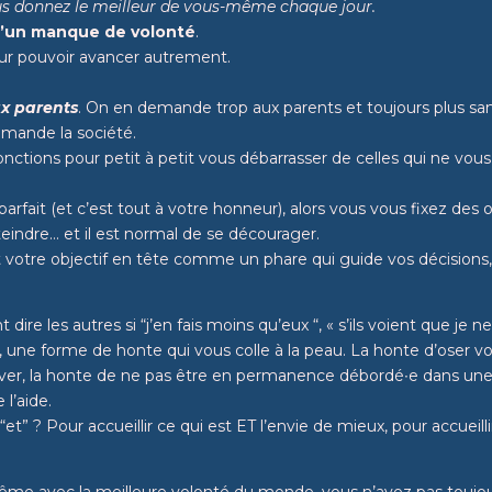
s donnez le meilleur de vous-même chaque jour.
s d’un manque de volonté
.
our pouvoir avancer autrement.
ux parents
. On en demande trop aux parents et toujours plus
san
emande la société.
onctions pour petit à petit vous débarrasser de celles qui ne vo
rfait (et c’est tout à votre honneur), alors vous vous fixez des obj
tteindre… et il est normal de se décourager.
nt votre objectif en tête comme un phare qui guide vos décisions
 dire les autres si “j’en fais moins qu’eux “, « s’ils voient que je 
une forme de honte qui vous colle à la peau. La honte d’oser voul
er, la honte de ne pas être en permanence débordé∙e dans une soc
l’aide.
 “et” ? Pour accueillir ce qui est ET l’envie de mieux, pour accueil
me avec la meilleure volonté du monde, vous n’avez pas toujou