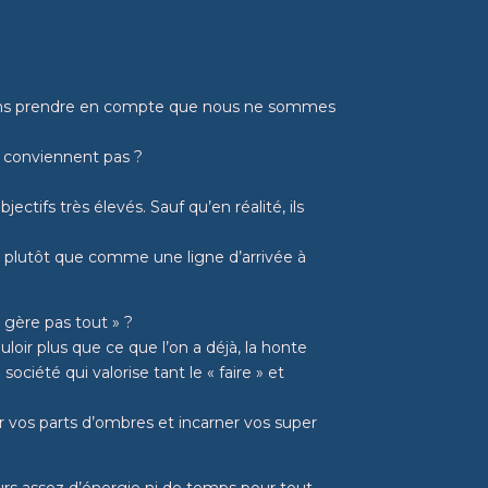
s prendre en compte que nous ne sommes
us conviennent pas ?
ectifs très élevés. Sauf qu’en réalité, ils
, plutôt que comme une ligne d’arrivée à
ne gère pas tout » ?
oir plus que ce que l’on a déjà, la honte
iété qui valorise tant le « faire » et
lir vos parts d’ombres et incarner vos super
rs assez d’énergie ni de temps pour tout