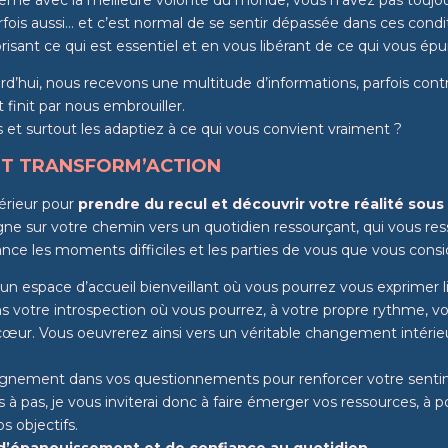
arfois aussi… et c’est normal de se sentir dépassée dans ces condi
risant ce qui est essentiel et en vous libérant de ce qui vous ép
d’hui, nous recevons une multitude d’informations, parfois contrad
finit par nous embrouiller.
tés et surtout les adaptiez à ce qui vous convient vraiment ?
ENT TRANSFORM’ACTION
érieur pour
prendre du recul et découvrir votre réalité sous
 sur votre chemin vers un quotidien ressourçant, qui vous ress
iance les moments difficiles et les parties de vous que vous co
un espace d’accueil bienveillant où vous pourrez vous exprimer 
ns votre introspection où vous pourrez, à votre propre rythme, 
e cœur. Vous oeuvrerez ainsi vers un véritable changement intér
gnement dans vos questionnements pour renforcer votre sent
à pas, je vous inviterai donc à faire émerger vos ressources, à 
s objectifs.
é, d’épanouissement et de confiance au quotidien.