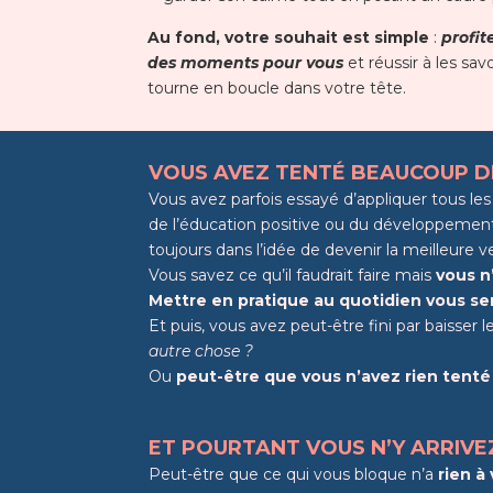
Au fond, votre souhait est simple
:
profit
des moments pour vous
et réussir à les sav
tourne en boucle dans votre tête.
VOUS AVEZ TENTÉ BEAUCOUP D
Vous avez parfois essayé d’appliquer tous le
de l’éducation positive ou du développement 
toujours dans l’idée de devenir la meilleure
Vous savez ce qu’il faudrait faire mais
vous n’
Mettre en pratique au quotidien vous sem
Et puis, vous avez peut-être fini par baisser 
autre chose ?
Ou
peut-être que vous n’avez rien tenté
ET POURTANT VOUS N’Y ARRIVE
Peut-être que ce qui vous bloque n’a
rien à