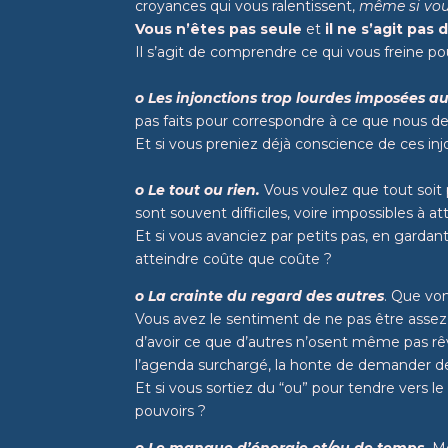
croyances qui vous ralentissent,
même si vou
Vous n’êtes pas seule
et
il ne s’agit pa
Il s’agit de comprendre ce qui vous freine p
o Les injonctions trop lourdes imposées a
pas faits pour correspondre à ce que nous d
Et si vous preniez déjà conscience de ces inj
o Le tout ou rien.
Vous voulez que tout soit pa
sont souvent difficiles, voire impossibles à a
Et si vous avanciez par petits pas, en garda
atteindre coûte que coûte ?
o La crainte du regard des autres
.
Que vont
Vous avez le sentiment de ne pas être assez, 
d’avoir ce que d’autres n’osent même pas rêv
l’agenda surchargé, la honte de demander de 
Et si vous sortiez du “ou” pour tendre vers le
pouvoirs ?
o Le manque d’énergie et/ou de temps.
Mê