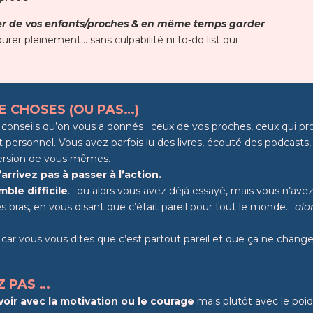
er de vos enfants/proches
& en même temps garder
ourer pleinement… sans culpabilité ni to-do list qui
E CHOSES (OU PAS…)
s conseils qu’on vous a donnés : ceux de vos proches, ceux qui pr
personnel. Vous avez parfois lu des livres, écouté des podcasts
 version de vous mêmes.
arrivez pas à passer à l’action.
ble difficile
… ou alors vous avez déjà essayé, mais vous n’avez 
les bras, en vous disant que c’était pareil pour tout le monde…
alo
car vous vous dites que c’est partout pareil et que ça ne change
Z PAS …
 voir avec la motivation ou le courage
mais plutôt avec le poid