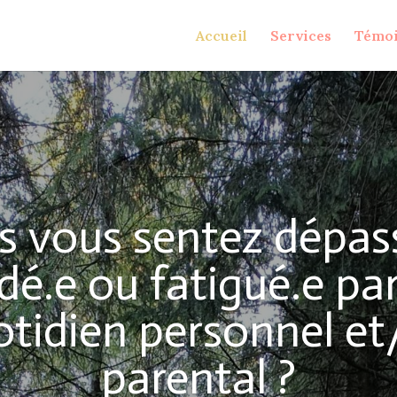
Accueil
Services
Témo
s vous sentez dépass
é.e ou fatigué.e pa
otidien personnel et
parental ?