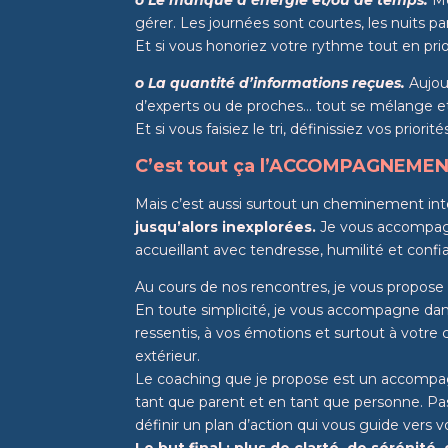
gérer. Les journées sont courtes, les nuits p
Et si vous honoriez votre rythme tout en prio
o La quantité d’informations reçues.
Aujour
d’experts ou de proches… tout se mélange et 
Et si vous faisiez
le tri, définissiez vos priori
C’est tout ça l’ACCOMPAGNEM
Mais c’est aussi surtout un cheminement int
jusqu’alors inexplorées.
Je vous accompagne
accueillant avec tendresse, humilité et conf
Au cours de nos rencontres, je vous propose 
E
n toute simplicité, je vous accompagne da
ressentis, à vos émotions et surtout à votr
extérieur.
Le coaching que je propose est un accompa
tant que parent et en tant que personne. Pas 
définir un plan d’action qui vous guide vers vo
Le but final : plus de clarté, de sérénit