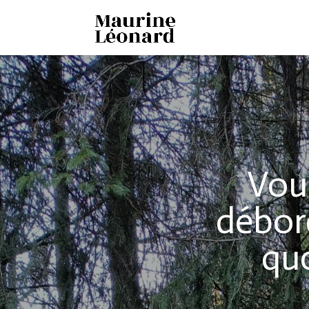
Vou
débord
qu